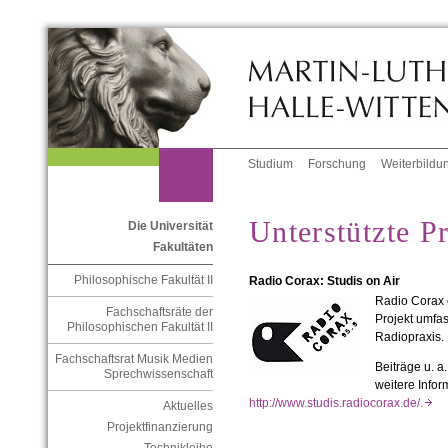
Studium
Forschung
Weiterbildu
Unterstützte P
Die Universität
Fakultäten
Philosophische Fakultät II
Radio Corax: Studis on Air
Radio Corax e
Fachschaftsräte der
Projekt umfas
Philosophischen Fakultät II
Radiopraxis.
Fachschaftsrat Musik Medien
Beiträge u. 
Sprechwissenschaft
weitere Infor
http://www.studis.radiocorax.de/.
Aktuelles
Projektfinanzierung